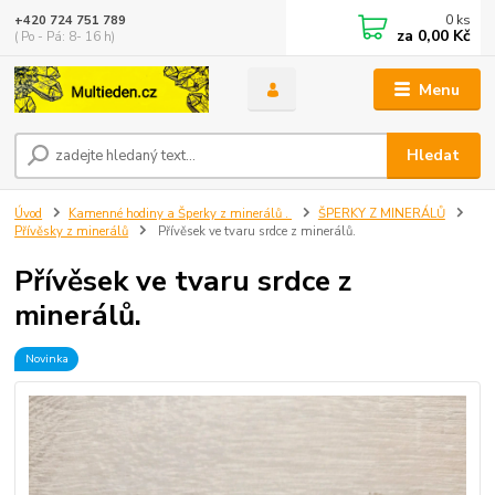
0
ks
+420 724 751 789
za
0,00 Kč
( Po - Pá: 8- 16 h)
Menu
Hledat
Úvod
Kamenné hodiny a Šperky z minerálů .
ŠPERKY Z MINERÁLŮ
Přívěsky z minerálů
Přívěsek ve tvaru srdce z minerálů.
Přívěsek ve tvaru srdce z
minerálů.
Novinka