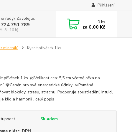
Přihlášení
 si rady? Zavolejte.
0
ks
 724 751 789
za
0,00 Kč
Pá: 8- 16 h)
 z minerálů
Kyanit přívěsek 1 ks.
t přívěsek 1 ks. 🌿Velikost cca: 5,5 cm včetně očka na
ní. 💎Ceněn pro své energetické účinky. ☺️Pomáhá
ovat blokády, stresu, strachu .Podporuje soustředění, intuici,
je klid a harmonii .
celý popis
tupnost
Skladem
sme plátci DPH