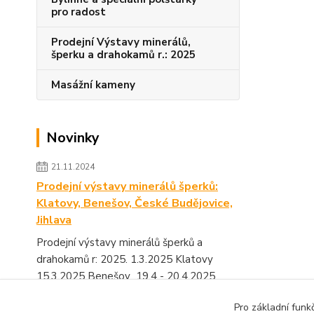
pro radost
Prodejní Výstavy minerálů,
šperku a drahokamů r.: 2025
Masážní kameny
Novinky
21.11.2024
Prodejní výstavy minerálů šperků:
Klatovy, Benešov, České Budějovice,
Jihlava
Prodejní výstavy minerálů šperků a
drahokamů r: 2025. 1.3.2025 Klatovy
15.3.2025 Benešov 19.4 - 20.4.2025
Výstaviště České Budějovice 1...
číst celé
Pro základní funk