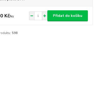
0 Kč
Přidat do košíku
/
ks
roduktu:
598