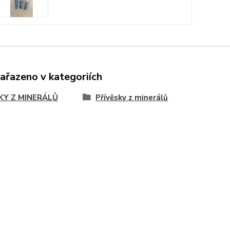
zařazeno v kategoriích
KY Z MINERÁLŮ
Přívěsky z minerálů