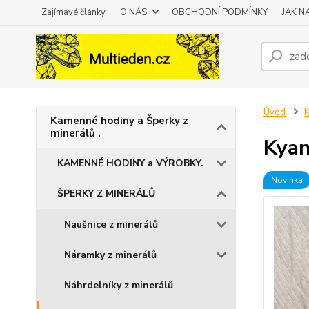
Zajímavé články
O NÁS
OBCHODNÍ PODMÍNKY
JAK 
Úvod
K
Kamenné hodiny a Šperky z
minerálů .
Kyan
KAMENNÉ HODINY a VÝROBKY.
Novinka
ŠPERKY Z MINERÁLŮ
Naušnice z minerálů
Náramky z minerálů
Náhrdelníky z minerálů