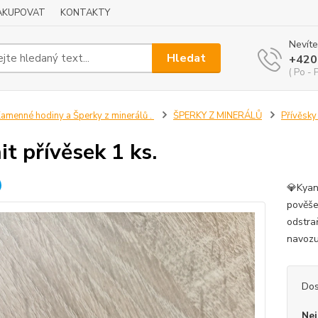
NAKUPOVAT
KONTAKTY
Nevíte
Hledat
+420
( Po - 
amenné hodiny a Šperky z minerálů .
ŠPERKY Z MINERÁLŮ
Přívěsky
it přívěsek 1 ks.
💎Kyani
pověše
odstraň
navozu
Dos
Nej