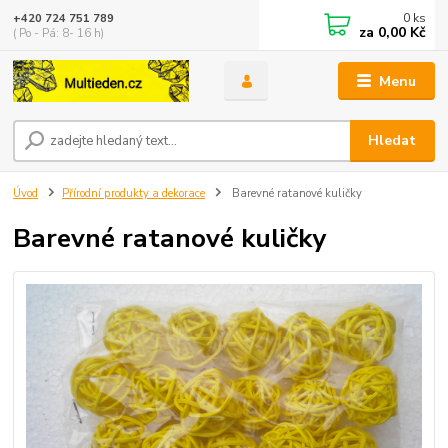
0
ks
+420 724 751 789
za
0,00 Kč
( Po - Pá: 8- 16 h)
Menu
Hledat
Úvod
Přírodní produkty a dekorace
Barevné ratanové kuličky
Barevné ratanové kuličky