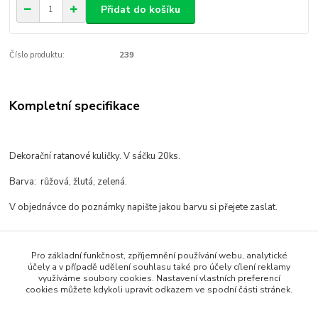
Přidat do košíku
Číslo produktu:
239
Kompletní specifikace
Dekorační ratanové kuličky. V sáčku 20ks.
Barva: růžová, žlutá, zelená.
V objednávce do poznámky napište jakou barvu si přejete zaslat.
Pro základní funkčnost, zpříjemnění používání webu, analytické
Zboží zařazeno v kategoriích
účely a v případě udělení souhlasu také pro účely cílení reklamy
využíváme soubory cookies. Nastavení vlastních preferencí
Přírodní produkty a dekorace
cookies můžete kdykoli upravit odkazem ve spodní části stránek.
VÁNOČNÍ OZDOBY A DEKORACE