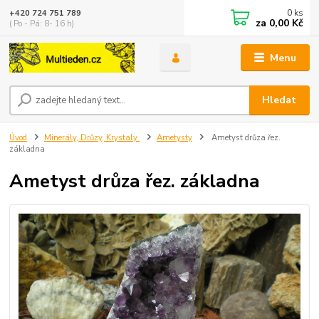
0
ks
+420 724 751 789
za
0,00 Kč
( Po - Pá: 8- 16 h)
Menu
Hledat
Úvod
Minerály, Drůzy, Krystaly
Ametysty
Ametyst drůza řez.
základna
Ametyst drůza řez. základna