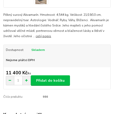
Pěkný surový Akvamarín. Hmotnost: 4,544 kg. Velikost: 21/19/10 cm,
nepravidelný tvar. Astrologie: Vodnář, Ryby, Váhy, Blíženci. Akvamarín je
kámen mystiků a hledání čistého Srdce. Jeho majiteli s jeho pomocí
udržoval věčné mládí, pertnerovu věrnost a blaženost lásky a štěstí v
životě. Jeho očistná ...
celý popis
Dostupnost
Skladem
Nejsme plátci DPH
11 400 Kč
/
ks
Přidat do košíku
Číslo produktu:
986