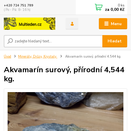
0
ks
+420 724 751 789
za
0,00 Kč
( Po - Pá: 8- 16 h)
Menu
Hledat
Úvod
Minerály, Drůzy, Krystaly
Akvamarín surový, přírodní 4,544 kg.
Akvamarín surový, přírodní 4,544
kg.