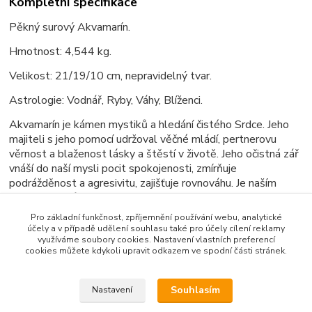
Kompletní specifikace
Pěkný surový Akvamarín.
Hmotnost: 4,544 kg.
Velikost: 21/19/10 cm, nepravidelný tvar.
Astrologie: Vodnář, Ryby, Váhy, Blíženci.
Akvamarín je kámen mystiků a hledání čistého Srdce. Jeho
majiteli s jeho pomocí udržoval věčné mládí, pertnerovu
věrnost a blaženost lásky a štěstí v životě. Jeho očistná zář
vnáší do naší mysli pocit spokojenosti, zmírňuje
podrážděnost a agresivitu, zajišťuje rovnováhu. Je naším
duchovním průvodcem.
Pro základní funkčnost, zpříjemnění používání webu, analytické
Očista: pod proudem čisté vody.
účely a v případě udělení souhlasu také pro účely cílení reklamy
využíváme soubory cookies. Nastavení vlastních preferencí
Nabíjení: položit na Křišťál, z dosahu slunečních paprsků.
cookies můžete kdykoli upravit odkazem ve spodní části stránek.
Souhlasím
Nastavení
Zboží zařazeno v kategoriích