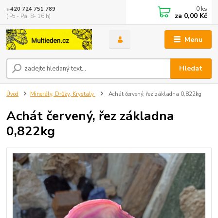
0
ks
+420 724 751 789
za
0,00 Kč
( Po - Pá: 8- 16 h)
Menu
Hledat
Úvod
Minerály, Drůzy, Krystaly
Achát červený, řez základna 0,822kg
Achát červený, řez základna
0,822kg